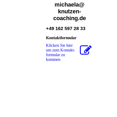
michaela@
knutzen-
coaching.de
+49 162 597 28 33
Kontaktformular
Klicken Sie hier
um zum Kon­takt­
for­mu­lar zu
kommen