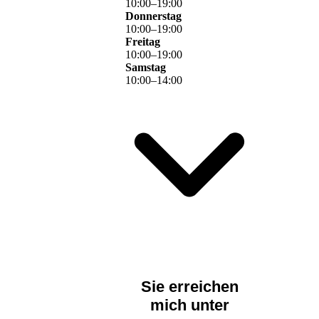
10
:
00
–
19
:
00
Donnerstag
10
:
00
–
19
:
00
Freitag
10
:
00
–
19
:
00
Samstag
10
:
00
–
14
:
00
Sie erreichen
mich unter