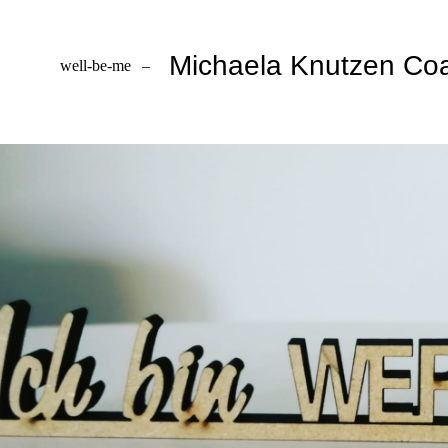
Michaela Knutzen Coac
well-be-me
–